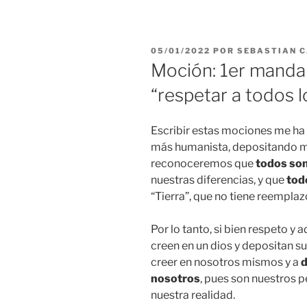
PUBLICADO
05/01/2022
POR
SEBASTIAN 
EL
Moción: 1er mand
“respetar a todos l
Escribir estas mociones me ha 
más humanista, depositando mi
reconoceremos que
todos so
nuestras diferencias, y que
tod
“Tierra”, que no tiene reemplaz
Por lo tanto, si bien respeto 
creen en un dios y depositan su
creer en nosotros mismos y a
d
nosotros
, pues son nuestros 
nuestra realidad.