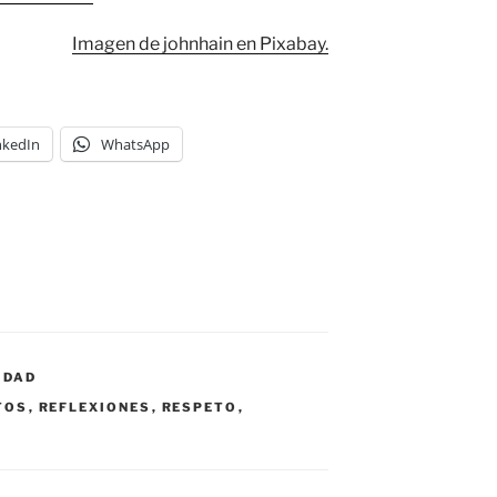
Imagen de johnhain en Pixabay.
nkedIn
WhatsApp
IDAD
TOS
,
REFLEXIONES
,
RESPETO
,