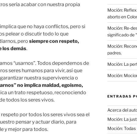
tros sería acabar con nuestra propia
Moción: Reflexi
aborto en Colo
 implica que no haya conflictos, pero si
Moción: Re-des
s pelear o discutir todo lo que
significado de 
iarnos, pero
siempre con respeto,
Moción: Recono
de los demás
.
padres.
damos “usarnos”. Todos dependemos de
Moción: La perf
tros seres humanos para vivir, así que
Moción: Mocione
arantizar nuestra supervivencia o
arnos” no implica maldad, egoísmo,
lica un trato respetuoso, reconociendo
ENTRADAS P
 de todos los seres vivos.
Acerca del aut
respeto por todos los seres vivos sea el
Moción: La just
stro pensar y actuar diario, para
Moción: Todas l
e y mejor para todos.