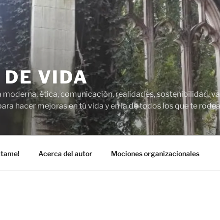
 DE VIDA
 moderna, ética, comunicación, realidades, sostenibilidad, va
para hacer mejoras en tú vida y en la de todos los que te rodea
ctame!
Acerca del autor
Mociones organizacionales