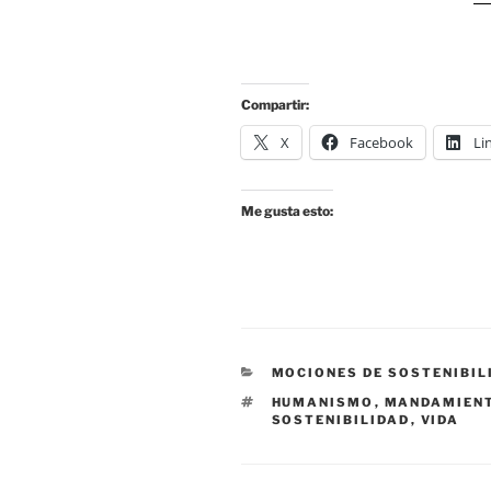
Compartir:
X
Facebook
Li
Me gusta esto:
CATEGORÍAS
MOCIONES DE SOSTENIBIL
ETIQUETAS
HUMANISMO
,
MANDAMIEN
SOSTENIBILIDAD
,
VIDA