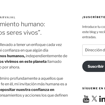
¡SUSCRÍBETE
CARVAJAL
amiento humano:
Introduce tu co
os seres vivos”.
este blog y rec
entradas.
llevado a tener un enfoque cada vez
Dirección
 confianza en que algún día
de
mos humanos,
independientemente de
correo
os vivimos en este planeta
llamado
electrónico
Suscribir
o por ahora.
y admiro profundamente a aquellos que
 fe en él, mi invitación más humana es a
SÍGUEME EN
epositar nuestra confianza en
pensamientos y acciones los que definen
YouTube
X
Link