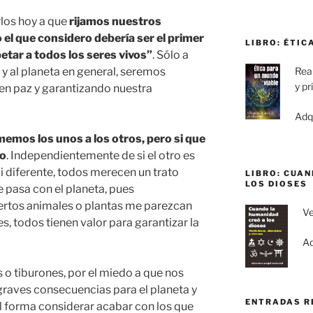
rlos hoy a que
rijamos nuestros
el que considero debería ser el primer
LIBRO: ÉTIC
ar a todos los seres vivos”
. Sólo a
 y al planeta en general, seremos
Real
y pr
 en paz y garantizando nuestra
Adq
memos los unos a los otros, pero si que
ro
. Independientemente de si el otro es
i diferente, todos merecen un trato
LIBRO: CUA
LOS DIOSES
 pasa con el planeta, pues
rtos animales o plantas me parezcan
Ve
, todos tienen valor para garantizar la
Ad
 o tiburones, por el miedo a que nos
graves consecuencias para el planeta y
ENTRADAS R
l forma considerar acabar con los que