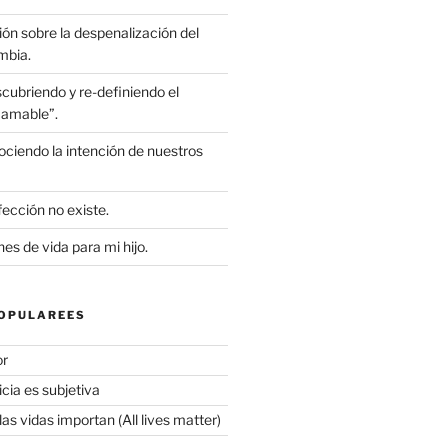
ón sobre la despenalización del
mbia.
cubriendo y re-definiendo el
“amable”.
ciendo la intención de nuestros
ección no existe.
s de vida para mi hijo.
OPULAREES
or
icia es subjetiva
as vidas importan (All lives matter)