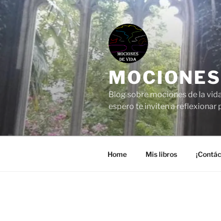
Saltar
al
contenido
MOCIONES
Blog sobre mociones de la vida
espero te inviten a reflexionar 
Home
Mis libros
¡Contá