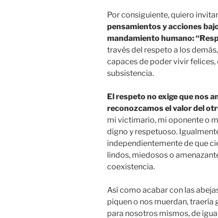
Por consiguiente, quiero invita
pensamientos y acciones bajo 
mandamiento humano: “Respet
través del respeto a los demás,
capaces de poder vivir felices,
subsistencia.
El respeto no exige que nos a
reconozcamos el valor del ot
mi victimario, mi oponente o m
digno y respetuoso. Igualmente
independientemente de que cie
lindos, miedosos o amenazantes
coexistencia.
Así como acabar con las abejas
piquen o nos muerdan, traería 
para nosotros mismos, de igua