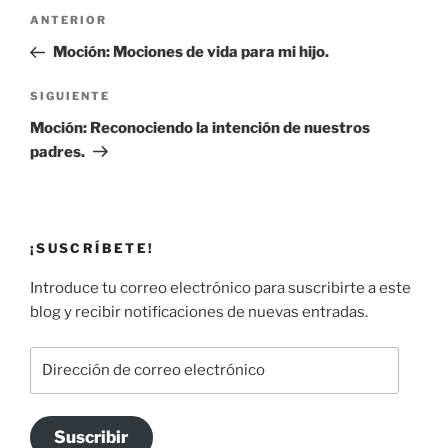
Navegación
Entrada
ANTERIOR
de
anterior:
Moción: Mociones de vida para mi hijo.
entradas
Siguiente
SIGUIENTE
entrada
Moción: Reconociendo la intención de nuestros
padres.
¡SUSCRÍBETE!
Introduce tu correo electrónico para suscribirte a este
blog y recibir notificaciones de nuevas entradas.
Dirección
de
correo
electrónico
Suscribir