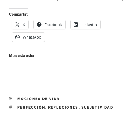
Compartir:
X
Facebook
LinkedIn
WhatsApp
Me gusta esto:
CATEGORÍAS
MOCIONES DE VIDA
ETIQUETAS
PERFECCIÓN
,
REFLEXIONES
,
SUBJETIVIDAD