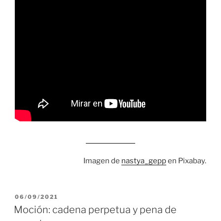
Imagen de
nastya_gepp
en Pixabay.
PUBLICADO
06/09/2021
EL
Moción: cadena perpetua y pena de