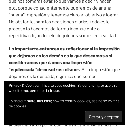
que nos tomará llegar, lo que vamos a decir y hacer,
etc., porque conscientemente queremos dejar una
“buena” impresión y tenemos claro el objetivo a lograr.
No obstante, para las decisiones diarias, todo este
proceso lo hacemos de forma inconsciente o
repetitiva, dejando relucir quienes somos en realidad.
Lo importarte entonces es reflexionar si la impresión
que dejamos en los demás es la que deseamos o si
consideramos que damos una impresión
“equivocada” de nosotros mismos
. Si la impresión que
dejamos es la deseada, significa que somos
coherentes y que todo nuestro ser comunica quienes
Privacy & Cookies: This site uses cookies. By continuing to use this
somos de forma coherente a nuestra audiencia. Si la
website, you agree to their use.
impresión no es la deseada puede significar que, o no
To find out more, including how to control cookies, see here:
Política
nos conocemos a profundidad como quisiéramos y por
de cookies
lo tanto hay una discrepancia entre lo que pensamos y
hacemos, o puede que no conozcamos bien a nuestra
audiencia, razón por la cual nuestros mensajes no son