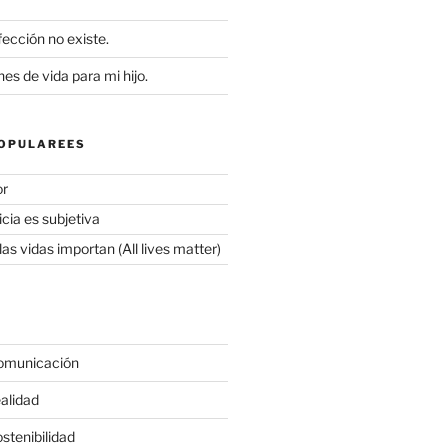
ección no existe.
s de vida para mi hijo.
OPULAREES
or
icia es subjetiva
as vidas importan (All lives matter)
omunicación
alidad
stenibilidad