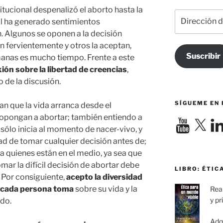
itucional despenalizó el aborto hasta la
Dirección
l ha generado sentimientos
de
. Algunos se oponen a la decisión
correo
n fervientemente y otros la aceptan,
electrónico
Suscribir
anas es mucho tiempo. Frente a este
exión sobre la libertad de creencias
,
 de la discusión.
SÍGUEME EN
n que la vida arranca desde el
opongan a abortar; también entiendo a
YouTube
X
Link
sólo inicia al momento de nacer-vivo, y
rtad de tomar cualquier decisión antes de;
a quienes están en el medio, ya sea que
mar la difícil decisión de abortar debe
LIBRO: ÉTIC
Por consiguiente,
acepto la diversidad
e cada persona toma
sobre su vida y la
Real
y pr
ndo.
Adq