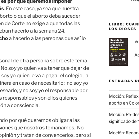
o es por qué queremos imponer
ás
. En este caso, ya sea que nuestra
aborto o que el aborto deba suceder
n de Corte no exige a que todas las
LIBRO: CUA
LOS DIOSES
eban hacerlo a la semana 24.
echo
a hacerlo a las personas que así lo
Ve
Ad
ersonal de otra persona sobre este tema
 No soy yo quien va a tener que dejar de
 soy yo quien le va a pagar el colegio, la
ENTRADAS R
niñera en caso de necesitarlo; no soy yo
desearlo; y no soy yo el responsable por
Moción: Reflexi
os responsables y son ellos quienes
aborto en Colo
ón a consciencia.
Moción: Re-des
endo por qué queremos obligar a las
significado de 
isiones que nosotros tomaríamos. No
Moción: Recono
inión y tratan de convencerlos, pero si