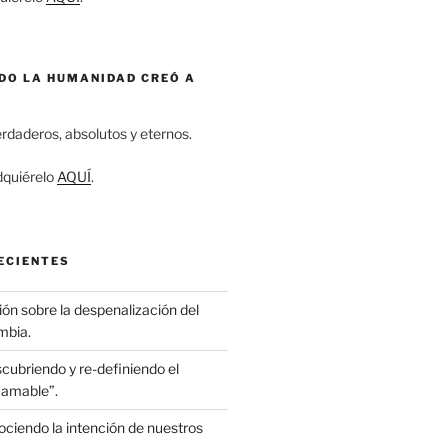
NDO LA HUMANIDAD CREÓ A
rdaderos, absolutos y eternos.
quiérelo
AQUÍ
.
ECIENTES
ón sobre la despenalización del
mbia.
cubriendo y re-definiendo el
“amable”.
ciendo la intención de nuestros