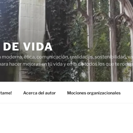
 DE VIDA
 moderna, ética, comunicación, realidades, sostenibilidad, va
para hacer mejoras en tú vida y en la de todos los que te rodea
ctame!
Acerca del autor
Mociones organizacionales