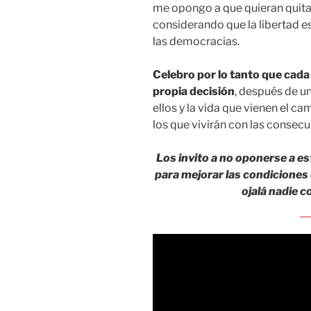
me opongo a que quieran quitar
considerando que la libertad es
las democracias.
Celebro por lo tanto que cad
propia decisión
, después de u
ellos y la vida que vienen el ca
los que vivirán con las consecu
Los invito a no oponerse a es
para mejorar las condiciones 
ojalá nadie c