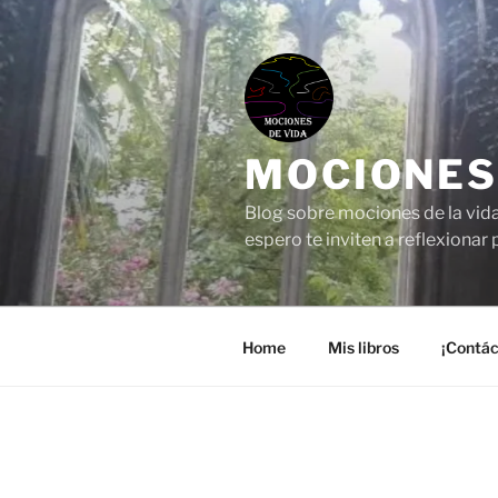
Saltar
al
contenido
MOCIONES
Blog sobre mociones de la vida
espero te inviten a reflexionar 
Home
Mis libros
¡Contá