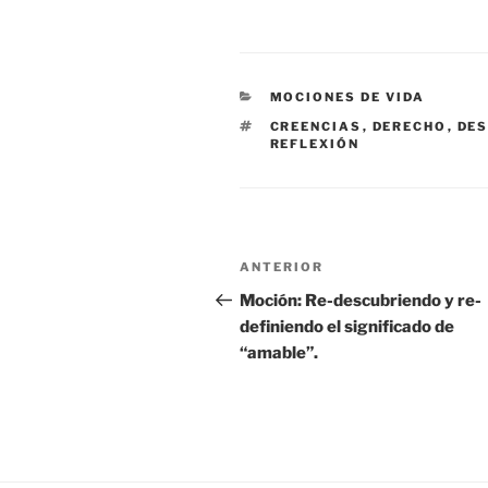
CATEGORÍAS
MOCIONES DE VIDA
ETIQUETAS
CREENCIAS
,
DERECHO
,
DES
REFLEXIÓN
Navegación
Entrada
ANTERIOR
de
anterior:
Moción: Re-descubriendo y re-
definiendo el significado de
entradas
“amable”.