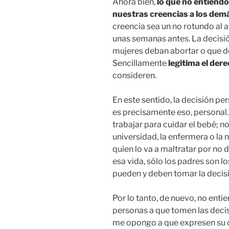
Ahora bien,
lo que no entiend
nuestras creencias a los dem
creencia sea un no rotundo al 
unas semanas antes. La decisió
mujeres deban abortar o que d
Sencillamente
legitima el der
consideren.
En este sentido, la decisión p
es precisamente eso, personal.
trabajar para cuidar el bebé; no
universidad, la enfermera o la 
quien lo va a maltratar por no 
esa vida, sólo los padres son l
pueden y deben tomar la decisi
Por lo tanto, de nuevo, no enti
personas a que tomen las dec
me opongo a que expresen su op