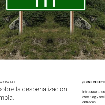
¡SUSCRÍBETE
CARVAJAL
sobre la despenalización
Introduce tu co
mbia.
este blog y rec
entradas.