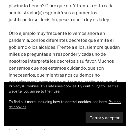
piscina lo tienen? Claro que no. Y frente a esto cada
administrador(a) esgrimirá sus argumentos
justificando su decisión, pese a que la ley es la ley.
Otro ejemplo muy frecuente lo vemos ahora en
pandemia, con los diferentes decretos que emite el
gobierno o los alcaldes. Frente a ellos, siempre quedan
miles de preguntas sin responder y cada uno de
nosotros interpreta los decretos a su favor. Muchos
pensamos que nos estamos cuidando, que son
innecesarios, que mientras nos cuidemos no
necesitamos llegar a esos extremos, razón por la cual
Privacy & Cookies: This site uses cookies. By continuing to use this
aún en toque de queda, inventamos cualquier excusa
website, you agree to their use.
para salir. No obstante,
criticamos a los que hacen
To find out more, including how to control cookies, see here:
Política
exactamente lo mismo
, interpretar la norma, pero
de cookies
cuyo resultado difiere del nuestro. Y es ahí donde
decimos… “no aprenden”, “no entienden” o “son unos
brutos”, pero siempre mirando hacia afuera, nunca