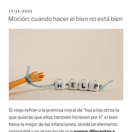
PUBLICADO
17/11/2021
EL
Moción: cuando hacer el bien no está bien
El viejo refrán o la premisa moral de “haz a los otros lo
que quieras que ellos también hiciesen por ti” si bien
tiene la mejor de las intenciones, olvida un elemento
primordial y es el hecho de que
somos diferentes y