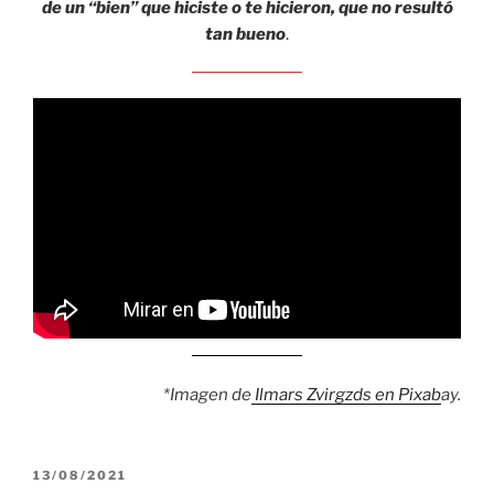
de un “bien” que hiciste o te hicieron, que no resultó
tan bueno
.
*Imagen de
Ilmars Zvirgzds en Pixab
ay.
PUBLICADO
13/08/2021